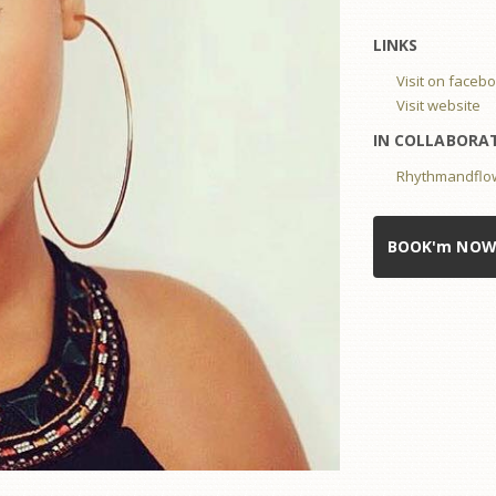
LINKS
Visit on faceb
Visit website
IN COLLABORA
Rhythmandflo
BOOK'm NO