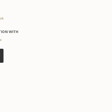
ook
TION WITH
w
W