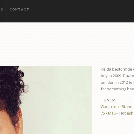
ES
CONTACT
Keida bestormde d
boy in 2009. Daar
om dan in 2012 te
for something heef
TUNES:
Ganja tea
-
Stand 
75
-
M16
-
Hot ash