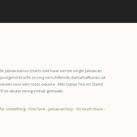
e Jamaicaanse charts met haar eerste single Jamaican
opvolgend bracht ze nog verschillende dancehalltunes uit
 kiezen voor een roots-oeuvre. Met Ganja Tea en Stand
t ze alvast stevig indruk gemaakt.
for something
-
One love
-
Jamaican boy
-
So much more
-